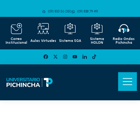
(09) 833 56 050
(09) 838 79 491
Correo
Sistema
Radio Ondas
Aulas Virtuales
Sistema SGA
Institucional
HOLON
Pichincha