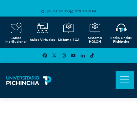
(09) 833 56 050
(09) 838 79 491
Correo
Sistema
Radio Ondas
Aulas Virtuales
Sistema SGA
Institucional
HOLON
Pichincha