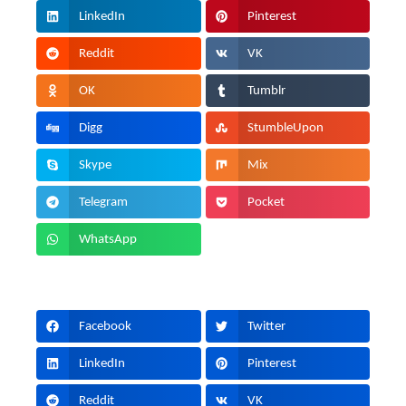
LinkedIn
Pinterest
Reddit
VK
OK
Tumblr
Digg
StumbleUpon
Skype
Mix
Telegram
Pocket
WhatsApp
Facebook
Twitter
LinkedIn
Pinterest
Reddit
VK