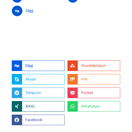
Digg
Digg
StumbleUpon
Skype
Mix
Telegram
Pocket
XING
WhatsApp
Facebook