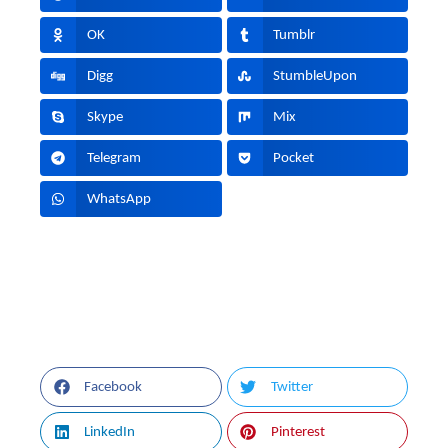
OK
Tumblr
Digg
StumbleUpon
Skype
Mix
Telegram
Pocket
WhatsApp
Facebook
Twitter
LinkedIn
Pinterest