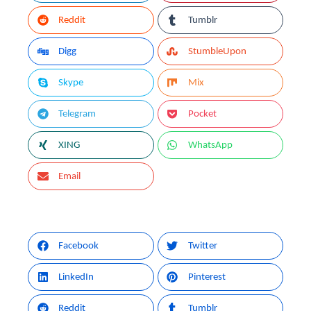
Reddit
Tumblr
Digg
StumbleUpon
Skype
Mix
Telegram
Pocket
XING
WhatsApp
Email
Facebook
Twitter
LinkedIn
Pinterest
Reddit
Tumblr