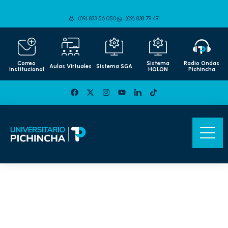
(09) 833 56 050
(09) 838 79 491
Correo
Sistema
Radio Ondas
Aulas Virtuales
Sistema SGA
Institucional
HOLON
Pichincha