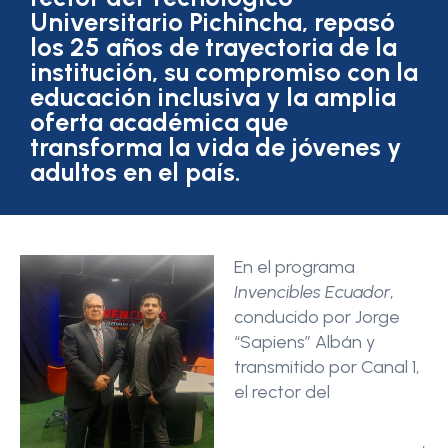
Universitario Pichincha, repasó
los 25 años de trayectoria de la
institución, su compromiso con la
educación inclusiva y la amplia
oferta académica que
transforma la vida de jóvenes y
adultos en el país.
En el programa
Invencibles Ecuador
,
conducido por Jorge
“Sapiens” Albán y
transmitido por Canal 1,
el rector del
Instituto
Tecnológico
Universitario Pichincha
,