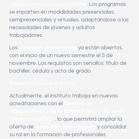
calidad con costos accesibles
. Los programas
se imparten en modalidades presenciales,
semipresenciales y virtuales, adaptándose a las
necesidades de jóvenes y adultos
trabajadores.
Los
procesos de matrícula
ya están abiertos,
con el inicio de un nuevo semestre el 5 de
noviembre. Los requisitos son sencillos: título de
bachiller, cédula y acta de grado.
Proyección hacia el futuro
Actualmente, el Instituto trabaja en nuevas
acreditaciones con el
Consejo de
Aseguramiento de la Calidad de la Educación
Superior (CACES)
, lo que permitirá ampliar la
oferta de
maestrías tecnológicas
y consolidar
su rol en la formación de profesionales