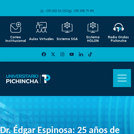
(09) 833 56 050
(09) 838 79 491
Correo
Sistema
Radio Ondas
Aulas Virtuales
Sistema SGA
Institucional
HOLON
Pichincha
Dr. Édgar Espinosa: 25 años de