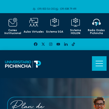
(09) 833 56 050
(09) 838 79 491
Correo
Sistema
Radio Ondas
Aulas Virtuales
Sistema SGA
Institucional
HOLON
Pichincha