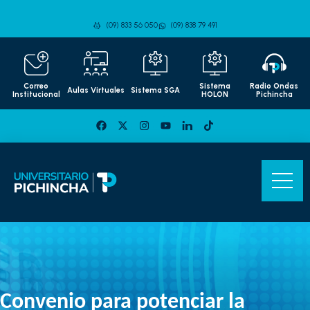
(09) 833 56 050
(09) 838 79 491
Correo
Sistema
Radio Ondas
Aulas Virtuales
Sistema SGA
Institucional
HOLON
Pichincha
Convenio para potenciar la