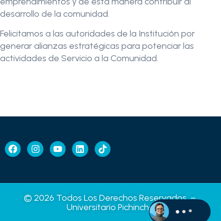
emprendimientos y de esta manera contribuir al
desarrollo de la comunidad.
Felicitamos a las autoridades de la Institución por
generar alianzas estratégicas para potenciar las
actividades de Servicio a la Comunidad.
© 2026 Todos Los Derechos Reservados –
Universitario Pichincha