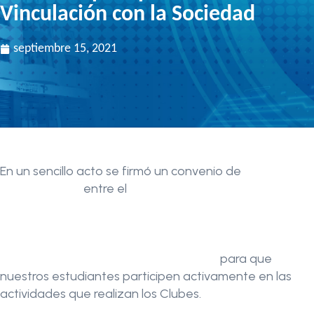
Vinculación con la Sociedad
septiembre 15, 2021
En un sencillo acto se firmó un convenio de
Servicio a
la Comunidad
entre el
Instituto Tecnológico Pichincha
y los Clubes de Deportes Adaptados y/o Paralímpicos
para personas con discapacidad visual de la Liga
Deportiva Independiente Águilas del Ecuador,
Estrellas Independientes y Luis Braille,
para que
nuestros estudiantes participen activamente en las
actividades que realizan los Clubes.