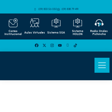
(09) 833 56 050
(09) 838 79 491
Correo
Sistema
Radio Ondas
Aulas Virtuales
Sistema SGA
Institucional
HOLON
Pichincha
Convenio entre el Tecnológico