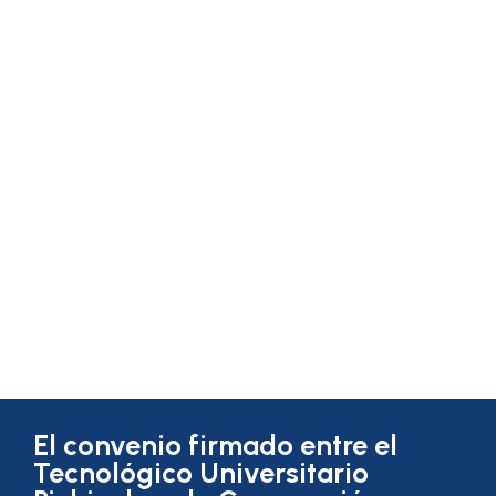
Universitario Pichincha y
Corporación para el Conocimiento
impulsa acceso a educación
superior con beneficios
especiales
octubre 16, 2025
El convenio firmado entre el
Tecnológico Universitario