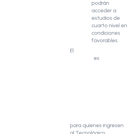
podrán
acceder a
estudios de
cuarto nivel en
condiciones
favorables.
El
objetivo principal del
convenio
es
fomentar
el acceso a la
educación superior a
través de mecanismos
conjuntos de
promoción, captación
de estudiantes y el
otorgamiento de
beneficios especiales
para quienes ingresen
al Tecnológico