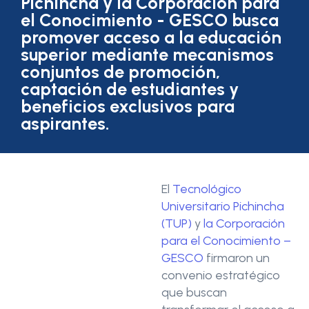
Pichincha y la Corporación para
el Conocimiento - GESCO busca
promover acceso a la educación
superior mediante mecanismos
conjuntos de promoción,
captación de estudiantes y
beneficios exclusivos para
aspirantes.
El
Tecnológico
Universitario Pichincha
(TUP)
y
la Corporación
para el Conocimiento –
GESCO
firmaron un
convenio estratégico
que buscan