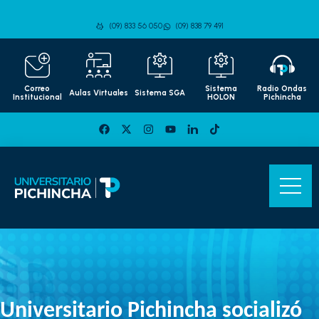
(09) 833 56 050
(09) 838 79 491
Correo
Sistema
Radio Ondas
Aulas Virtuales
Sistema SGA
Institucional
HOLON
Pichincha
Universitario Pichincha socializó