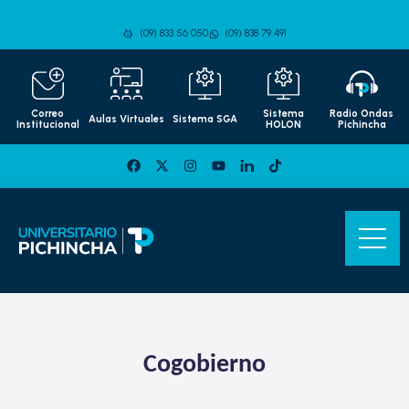
(09) 833 56 050
(09) 838 79 491
Correo
Sistema
Radio Ondas
Aulas Virtuales
Sistema SGA
Institucional
HOLON
Pichincha
Cogobierno