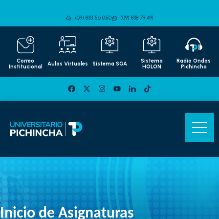
(09) 833 56 050
(09) 838 79 491
Correo
Sistema
Radio Ondas
Aulas Virtuales
Sistema SGA
Institucional
HOLON
Pichincha
Inicio de Asignaturas