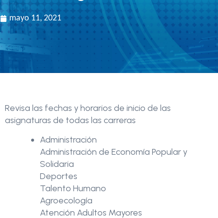
mayo 11, 2021
Revisa las fechas y horarios de inicio de las
asignaturas de todas las carreras
Administración
Administración de Economía Popular y
Solidaria
Deportes
Talento Humano
Agroecología
Atención Adultos Mayores