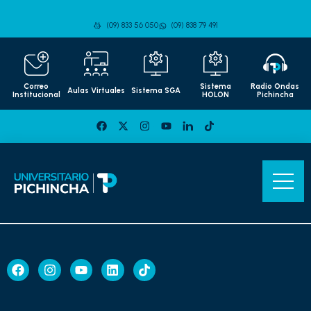
(09) 833 56 050
(09) 838 79 491
Correo
Sistema
Radio Ondas
Aulas Virtuales
Sistema SGA
Institucional
HOLON
Pichincha