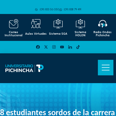
(09) 833 56 050
(09) 838 79 491
Correo
Sistema
Radio Ondas
Aulas Virtuales
Sistema SGA
Institucional
HOLON
Pichincha
8 estudiantes sordos de la carrera