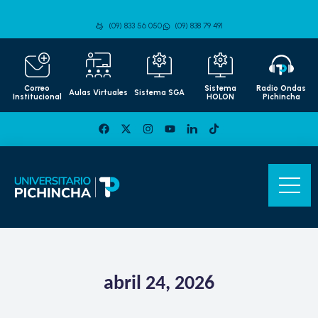
(09) 833 56 050
(09) 838 79 491
Correo
Sistema
Radio Ondas
Aulas Virtuales
Sistema SGA
Institucional
HOLON
Pichincha
abril 24, 2026