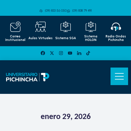
(09) 833 56 050
(09) 838 79 491
Correo
Sistema
Radio Ondas
Aulas Virtuales
Sistema SGA
Institucional
HOLON
Pichincha
enero 29, 2026