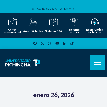
(09) 833 56 050
(09) 838 79 491
Correo
Sistema
Radio Ondas
Aulas Virtuales
Sistema SGA
Institucional
HOLON
Pichincha
enero 26, 2026