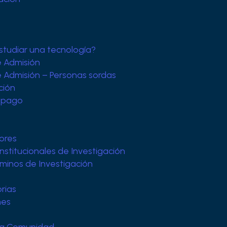
studiar una tecnología?
e Admisión
 Admisión – Personas sordas
ción
 pago
ores
Institucionales de Investigación
minos de Investigación
rias
nes