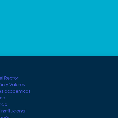
el Rector
ión y Valores
es académicas
ama
ncia
Institucional
ación